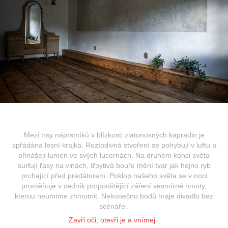
Mezi trsy náprstníků v blízkosti zlatonosných kapradin je
spřádána lesní krajka. Roztodivná stvoření se pohybují v luftu a
přinášejí lumen ve svých lucernách. Na druhém konci světa
surfují řasy na vlnách, třpytivá bouře mění tvar jak hejno ryb
prchající před predátorem. Poklop našeho světa se v noci
proměňuje v cedník propouštějící záření vesmírné hmoty,
kterou neumíme zhmotnit. Nekonečno bodů hraje divadlo bez
scénáře.
Zavři oči, otevři je a vnímej.