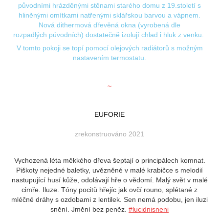
původními hrázděnými stěnami starého domu z 19.století s
hliněnými omítkami natřenými sklářskou barvou a vápnem.
Nová dithermová dřevěná okna (vyrobená dle
rozpadlých původních) dostatečně izolují chlad i hluk z venku.
V tomto pokoji se topí pomocí olejových radiátorů s možným
nastavením termostatu.
~
EUFORIE
zrekonstruováno 2021
Vychozená léta měkkého dřeva šeptají o principálech komnat.
Piškoty nejedné baletky, uvězněné v malé krabičce s melodií
nastupující husí kůže, odolávají hře o vědomí. Malý svět v malé
cimře. Iluze. Tóny pocitů hřejíc jak ovčí rouno, splétané z
mléčné dráhy s ozdobami z lentilek. Sen nemá podobu, jen iluzi
snění. Jmění bez peněz.
#lucidnisneni