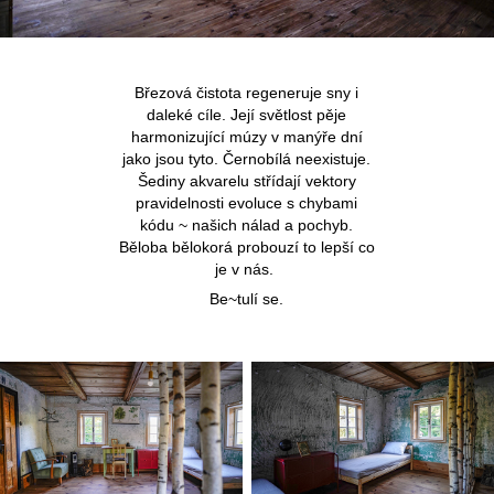
Březová čistota regeneruje sny i
daleké cíle. Její světlost pěje
harmonizující múzy v manýře dní
jako jsou tyto. Černobílá neexistuje.
Šediny akvarelu střídají vektory
pravidelnosti evoluce s chybami
kódu ~ našich nálad a pochyb.
Běloba bělokorá probouzí to lepší co
je v nás.
Be~tulí se.