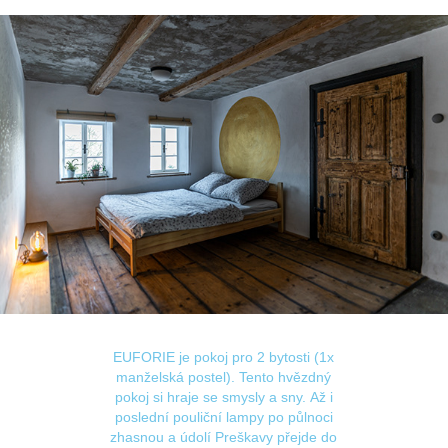
EUFORIE je pokoj pro 2 bytosti (1x
manželská postel). Tento hvězdný
pokoj si hraje se smysly a sny. Až i
poslední pouliční lampy po půlnoci
zhasnou a údolí Preškavy přejde do