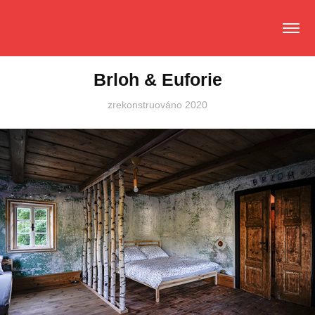
Brloh & Euforie
zrekonstruováno 2020