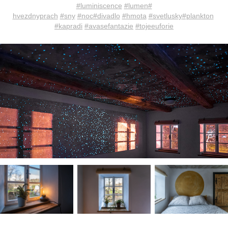
#luminiscence
#lumen
#
hvezdnyprach
#sny
#noc
#divadlo
#hmota
#svetlusky
#plankton
#kapradi
#avasefantazie
#tojeeuforie