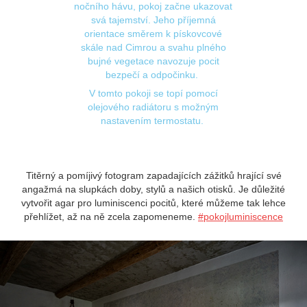
nočního hávu, pokoj začne ukazovat
svá tajemství. Jeho příjemná
orientace směrem k pískovcové
skále nad Cimrou a svahu plného
bujné vegetace navozuje pocit
bezpečí a odpočinku.
V tomto pokoji se topí pomocí
olejového radiátoru s možným
nastavením termostatu.
Titěrný a pomíjivý fotogram zapadajících zážitků hrající své
angažmá na slupkách doby, stylů a našich otisků. Je důležité
vytvořit agar pro luminiscenci pocitů, které můžeme tak lehce
přehlížet, až na ně zcela zapomeneme.
#pokojluminiscence