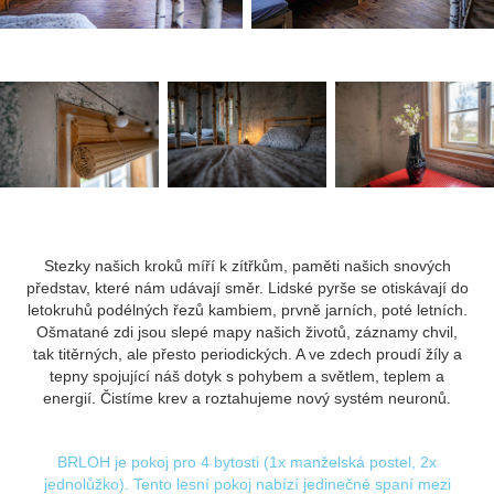
Stezky našich kroků míří k zítřkům, paměti našich snových
představ, které nám udávají směr. Lidské pyrše se otiskávají do
letokruhů podélných řezů kambiem, prvně jarních, poté letních.
Ošmatané zdi jsou slepé mapy našich životů, záznamy chvil,
tak titěrných, ale přesto periodických. A ve zdech proudí žíly a
tepny spojující náš dotyk s pohybem a světlem, teplem a
energií. Čistíme krev a roztahujeme nový systém neuronů.
BRLOH je pokoj pro 4 bytosti (1x manželská postel, 2x
jednolůžko). Tento lesní pokoj nabízí jedinečné spaní mezi